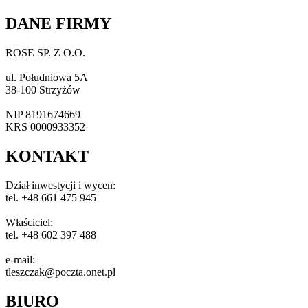
DANE FIRMY
ROSE SP. Z O.O.
ul. Południowa 5A
38-100 Strzyżów
NIP 8191674669
KRS 0000933352
KONTAKT
Dział inwestycji i wycen:
tel. +48 661 475 945
Właściciel:
tel. +48 602 397 488
e-mail:
tleszczak@poczta.onet.pl
BIURO