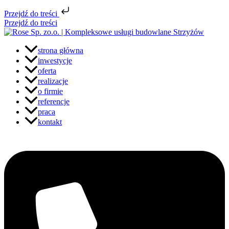
Przejdź do treści
Przejdź do treści
strona główna
inwestycje
oferta
realizacje
o firmie
referencje
praca
kontakt